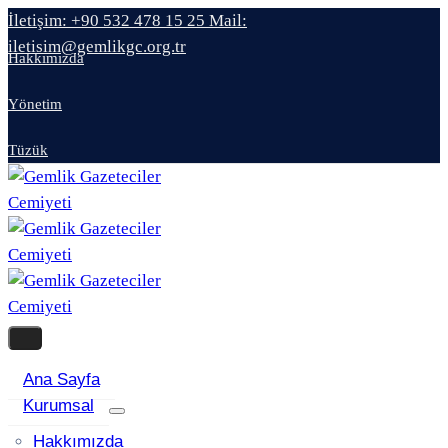
İletişim: +90 532 478 15 25
Mail:
iletisim@gemlikgc.org.tr
Hakkımızda
Yönetim
Tüzük
Ana Sayfa
Kurumsal
Hakkımızda