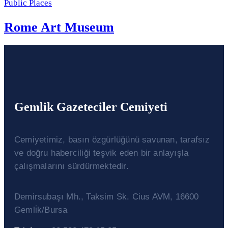
Public Places
Rome Art Museum
Gemlik Gazeteciler Cemiyeti
Cemiyetimiz, basın özgürlüğünü savunan, tarafsız
ve doğru haberciliği teşvik eden bir anlayışla
çalışmalarını sürdürmektedir.
Demirsubaşı Mh., Taksim Sk. Cius AVM, 16600
Gemli̇k/Bursa