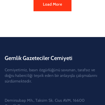
Load More
Gemlik Gazeteciler Cemiyeti
Cemiyetimiz, basın özgürlüğünü savunan, tarafsız ve
doğru haberciliği teşvik eden bir anlayışla çalışmalarını
sürdürmektedir.
Demirsubaşı Mh., Taksim Sk. Cius AVM, 16600