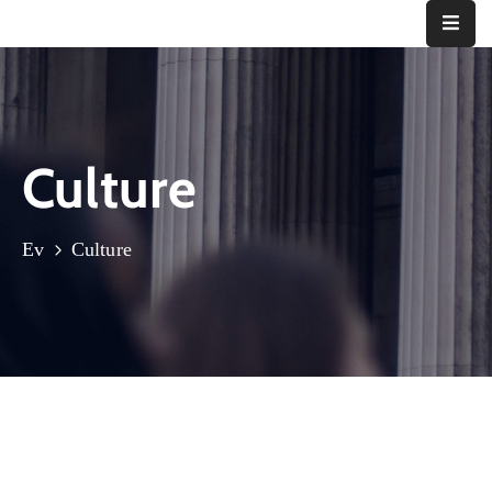
Ana
Sayfa
Culture
Kurumsal
Bizden
Haberler
Ev
Culture
İletişim