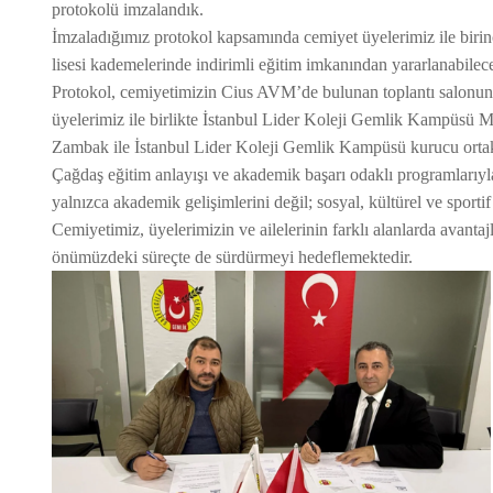
protokolü imzalandık.
İmzaladığımız protokol kapsamında cemiyet üyelerimiz ile birinc
lisesi kademelerinde indirimli eğitim imkanından yararlanabilec
Protokol, cemiyetimizin Cius AVM’de bulunan toplantı salonund
üyelerimiz ile birlikte İstanbul Lider Koleji Gemlik Kampüsü M
Zambak ile İstanbul Lider Koleji Gemlik Kampüsü kurucu ortakl
Çağdaş eğitim anlayışı ve akademik başarı odaklı programlarıy
yalnızca akademik gelişimlerini değil; sosyal, kültürel ve sportif
Cemiyetimiz, üyelerimizin ve ailelerinin farklı alanlarda avantaj
önümüzdeki süreçte de sürdürmeyi hedeflemektedir.