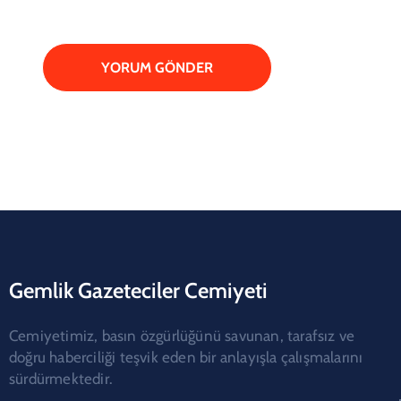
Gemlik Gazeteciler Cemiyeti
Cemiyetimiz, basın özgürlüğünü savunan, tarafsız ve
doğru haberciliği teşvik eden bir anlayışla çalışmalarını
sürdürmektedir.