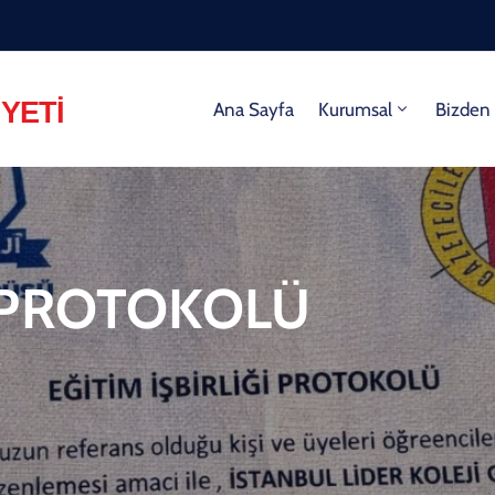
Ana Sayfa
Kurumsal
Bizden 
İ PROTOKOLÜ
Ü